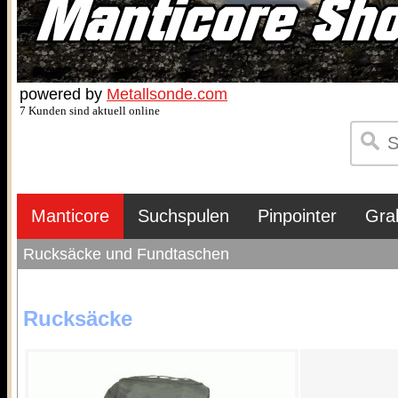
powered by
Metallsonde.com
7 Kunden sind aktuell online
Manticore
Suchspulen
Pinpointer
Gra
Rucksäcke und Fundtaschen
Rucksäcke