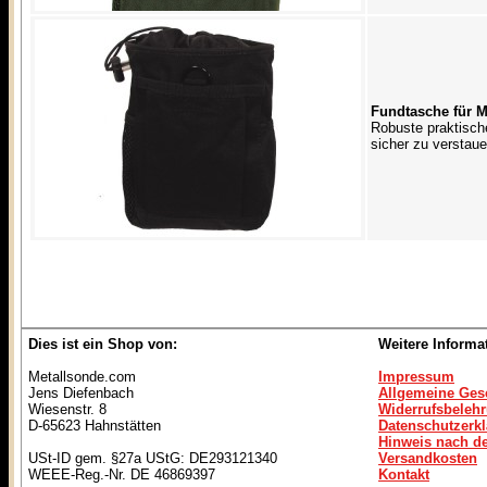
Fundtasche für M
Robuste praktisch
sicher zu verstaue
Dies ist ein Shop von:
Weitere Informa
Metallsonde.com
Impressum
Jens Diefenbach
Allgemeine Ges
Wiesenstr. 8
Widerrufsbeleh
D-65623 Hahnstätten
Datenschutzerk
Hinweis nach de
USt-ID gem. §27a UStG: DE293121340
Versandkosten
WEEE-Reg.-Nr. DE 46869397
Kontakt