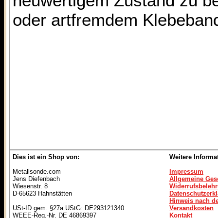
neuwertigem Zustand zu be
oder artfremdem Klebeband
Dies ist ein Shop von:
Weitere Informa
Metallsonde.com
Impressum
Jens Diefenbach
Allgemeine Ges
Wiesenstr. 8
Widerrufsbeleh
D-65623 Hahnstätten
Datenschutzerk
Hinweis nach de
USt-ID gem. §27a UStG: DE293121340
Versandkosten
WEEE-Reg.-Nr. DE 46869397
Kontakt