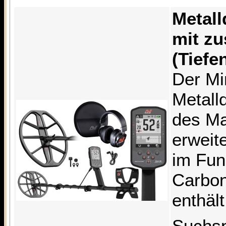
Metall
mit zu
(Tiefe
Der Mi
Metalld
des Man
erweit
im Fun
Carbon
enthäl
Suchsp