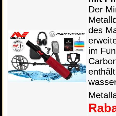
Der Mi
Metalld
des Man
erweit
im Fun
Carbon
enthäl
wasser
Metall
Raba