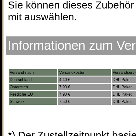
Sie können dieses Zubehör 
mit auswählen.
Informationen zum Ve
Versand nach
Versandkosten
Versandservi
Deutschland
4,40 €
DHL Paket
Österreich
7,90 €
DHL Paket
Restliche EU
7,90 €
DHL Paket
Schweiz
7,50 €
DHL Paket
*) Der Zustellzeitpunkt bas