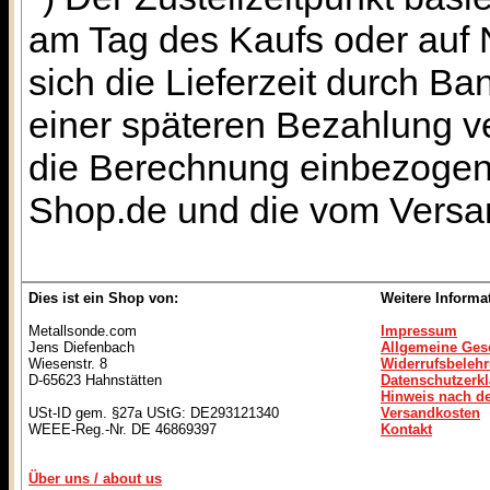
am Tag des Kaufs oder auf
sich die Lieferzeit durch B
einer späteren Bezahlung ve
die Berechnung einbezogen 
Shop.de und die vom Versan
Dies ist ein Shop von:
Weitere Informa
Metallsonde.com
Impressum
Jens Diefenbach
Allgemeine Ges
Wiesenstr. 8
Widerrufsbeleh
D-65623 Hahnstätten
Datenschutzerk
Hinweis nach de
USt-ID gem. §27a UStG: DE293121340
Versandkosten
WEEE-Reg.-Nr. DE 46869397
Kontakt
Über uns / about us