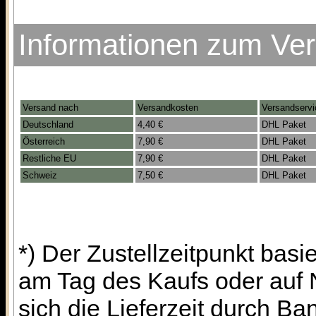
Informationen zum Ve
Versand nach
Versandkosten
Versandservi
Deutschland
4,40 €
DHL Paket
Österreich
7,90 €
DHL Paket
Restliche EU
7,90 €
DHL Paket
Schweiz
7,50 €
DHL Paket
*) Der Zustellzeitpunkt bas
am Tag des Kaufs oder auf
sich die Lieferzeit durch B