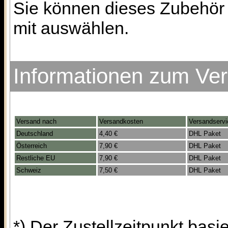
Sie können dieses Zubehör 
mit auswählen.
Informationen zum Ve
Versand nach
Versandkosten
Versandservi
Deutschland
4,40 €
DHL Paket
Österreich
7,90 €
DHL Paket
Restliche EU
7,90 €
DHL Paket
Schweiz
7,50 €
DHL Paket
*) Der Zustellzeitpunkt bas