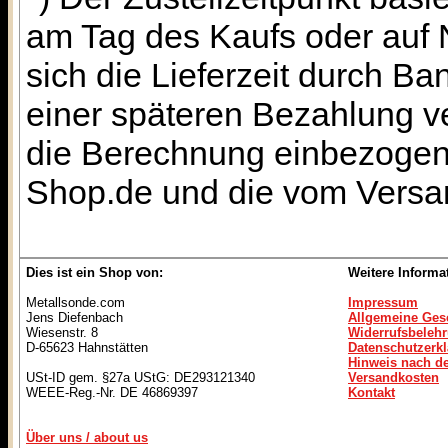
am Tag des Kaufs oder auf
sich die Lieferzeit durch B
einer späteren Bezahlung ve
die Berechnung einbezogen 
Shop.de und die vom Versan
Dies ist ein Shop von:
Weitere Informa
Metallsonde.com
Impressum
Jens Diefenbach
Allgemeine Ges
Wiesenstr. 8
Widerrufsbeleh
D-65623 Hahnstätten
Datenschutzerk
Hinweis nach de
USt-ID gem. §27a UStG: DE293121340
Versandkosten
WEEE-Reg.-Nr. DE 46869397
Kontakt
Über uns / about us