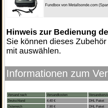
Fundbox von Metallsonde.com (Spa
Hinweis zur Bedienung d
Sie können dieses Zubehör 
mit auswählen.
Informationen zum Ve
Versand nach
Versandkosten
Versandservi
Deutschland
4,40 €
DHL Paket
Österreich
7,90 €
DHL Paket