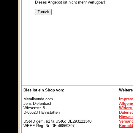
Dieses Angebot ist nicht mehr verfügbar!
Dies ist ein Shop von:
Weitere
Metallsonde.com
Impres
Jens Diefenbach
Allgem
Wiesenstr. 8
Widerr
D-65623 Hahnstätten
Datens
Hinweis
USt-ID gem. §27a UStG: DE293121340
Versan
WEEE-Reg.-Nr. DE 46869397
Kontakt