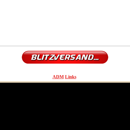
ADM
Links