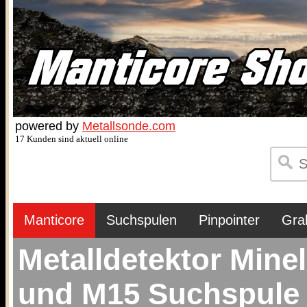
powered by
Metallsonde.com
17 Kunden sind aktuell online
Manticore
Suchspulen
Pinpointer
Gra
Metalldetektor Mine
und M15 Suchspule