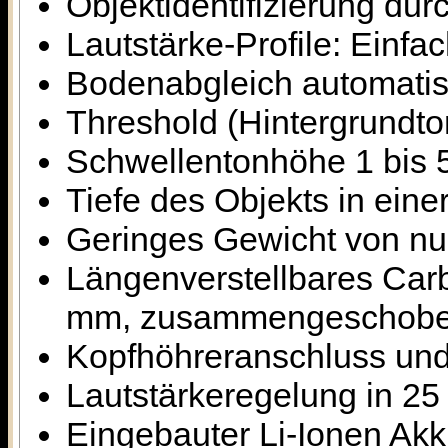
Objektidentifizierung durc
Lautstärke-Profile: Einfach
Bodenabgleich automatis
Threshold (Hintergrundton
Schwellentonhöhe 1 bis 5
Tiefe des Objekts in eine
Geringes Gewicht von nur
Längenverstellbares Car
mm, zusammengeschobe
Kopfhöhreranschluss und 
Lautstärkeregelung in 25
Eingebauter Li-Ionen Akk