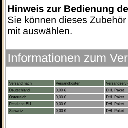
Hinweis zur Bedienung d
Sie können dieses Zubehör 
mit auswählen.
Informationen zum Ve
Versand nach
Versandkosten
Versandservi
Deutschland
0,00 €
DHL Paket
Österreich
0,00 €
DHL Paket
Restliche EU
0,00 €
DHL Paket
Schweiz
0,00 €
DHL Paket