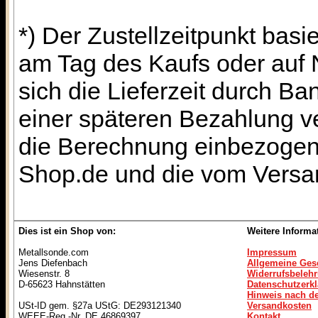
*) Der Zustellzeitpunkt bas
am Tag des Kaufs oder auf
sich die Lieferzeit durch B
einer späteren Bezahlung ve
die Berechnung einbezogen 
Shop.de und die vom Versan
Dies ist ein Shop von:
Weitere Informa
Metallsonde.com
Impressum
Jens Diefenbach
Allgemeine Ges
Wiesenstr. 8
Widerrufsbeleh
D-65623 Hahnstätten
Datenschutzerk
Hinweis nach de
USt-ID gem. §27a UStG: DE293121340
Versandkosten
WEEE-Reg.-Nr. DE 46869397
Kontakt