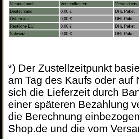
Versand nach
Versandkosten
Versandservi
Deutschland
0,00 €
DHL Paket
Österreich
0,00 €
DHL Paket
Restliche EU
0,00 €
DHL Paket
Schweiz
0,00 €
DHL Paket
*) Der Zustellzeitpunkt bas
am Tag des Kaufs oder auf
sich die Lieferzeit durch B
einer späteren Bezahlung ve
die Berechnung einbezogen 
Shop.de und die vom Versan