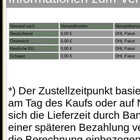
Versand nach
Versandkosten
Versandservi
Deutschland
0,00 €
DHL Paket
Österreich
0,00 €
DHL Paket
Restliche EU
0,00 €
DHL Paket
Schweiz
0,00 €
DHL Paket
*) Der Zustellzeitpunkt bas
am Tag des Kaufs oder auf
sich die Lieferzeit durch B
einer späteren Bezahlung ve
die Berechnung einbezogen 