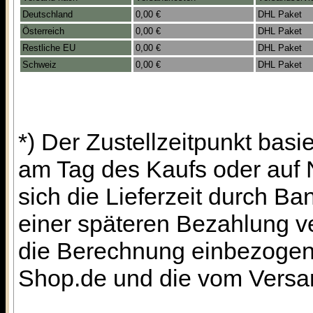
Deutschland
0,00 €
DHL Paket
Österreich
0,00 €
DHL Paket
Restliche EU
0,00 €
DHL Paket
Schweiz
0,00 €
DHL Paket
*) Der Zustellzeitpunkt bas
am Tag des Kaufs oder auf
sich die Lieferzeit durch B
einer späteren Bezahlung ve
die Berechnung einbezogen 
Shop.de und die vom Versan